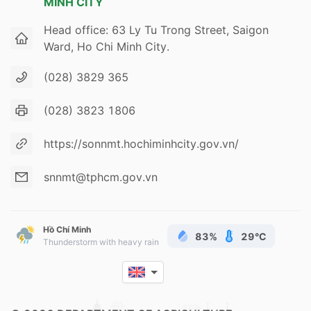
MINH CITY
Head office: 63 Ly Tu Trong Street, Saigon
Ward, Ho Chi Minh City.
(028) 3829 365
(028) 3823 1806
https://sonnmt.hochiminhcity.gov.vn/
snnmt@tphcm.gov.vn
Hồ Chí Minh
83
%
29
°C
Thunderstorm with heavy rain