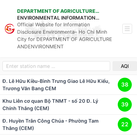
DEPARTMENT OF AGRICULTURE
ENVIRONMENTAL INFORMATION
ANDENVIRONMENT OF HO CHI MINH
PORTAL HO CHI MINH CITY
Official Website for Information
CITY
Disclosure Environmenta– Ho Chi Minh
City for DEPARTMENT OF AGRICULTURE
ANDENVIRONMENT
Enter station name ...
AQI
Đ. Lê Hữu Kiều-Bình Trưng Giao Lê Hữu Kiểu,
38
Trương Văn Bang CEM
Khu Liên cơ quan Bộ TNMT - số 20 Đ. Lý
39
Chính Thắng (CEM)
Đ. Huyền Trân Công Chúa - Phường Tam
22
Thắng (CEM)